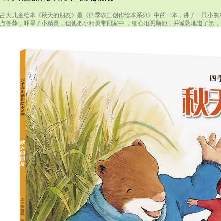
占大儿童绘本《秋天的朋友》是《四季农庄创作绘本系列》中的一本，讲了一只小熊在
点鲁莽，吓晕了小精灵，但他把小精灵带回家中 ，细心地照顾他，并诚恳地道了歉，让